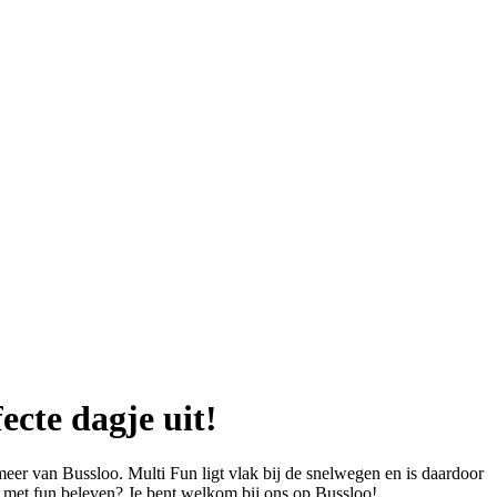
ecte dagje uit!
er van Bussloo. Multi Fun ligt vlak bij de snelwegen en is daardoor
 met fun beleven? Je bent welkom bij ons op Bussloo!