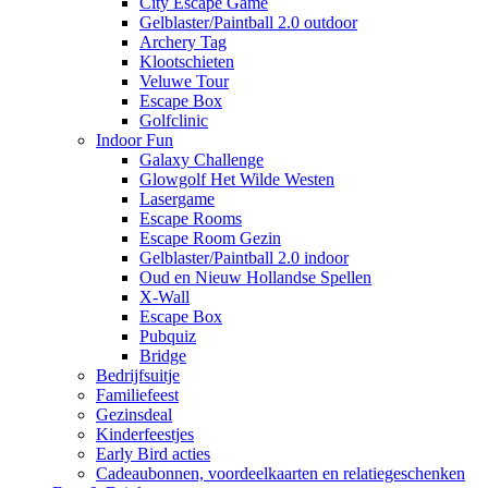
City Escape Game
Gelblaster/Paintball 2.0 outdoor
Archery Tag
Klootschieten
Veluwe Tour
Escape Box
Golfclinic
Indoor Fun
Galaxy Challenge
Glowgolf Het Wilde Westen
Lasergame
Escape Rooms
Escape Room Gezin
Gelblaster/Paintball 2.0 indoor
Oud en Nieuw Hollandse Spellen
X-Wall
Escape Box
Pubquiz
Bridge
Bedrijfsuitje
Familiefeest
Gezinsdeal
Kinderfeestjes
Early Bird acties
Cadeaubonnen, voordeelkaarten en relatiegeschenken