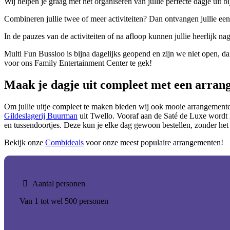
Wij helpen je graag met het organiseren van jullie perfecte dagje uit 
Combineren jullie twee of meer activiteiten? Dan ontvangen jullie ee
In de pauzes van de activiteiten of na afloop kunnen jullie heerlijk n
Multi Fun Bussloo is bijna dagelijks geopend en zijn we niet open, da
voor ons Family Entertainment Center te gek!
Maak je dagje uit compleet met een arran
Om jullie uitje compleet te maken bieden wij ook mooie arrangement
Gildeslagerij Buurman
uit Twello. Vooraf aan de Saté de Luxe wordt h
en tussendoortjes. Deze kun je elke dag gewoon bestellen, zonder het 
Bekijk onze
Combideals
voor onze meest populaire arrangementen!
Aantal personen
Van 1 tot wel 500 personen