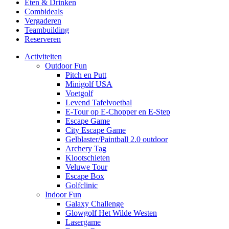
Eten & Drinken
Combideals
Vergaderen
Teambuilding
Reserveren
Activiteiten
Outdoor Fun
Pitch en Putt
Minigolf USA
Voetgolf
Levend Tafelvoetbal
E-Tour op E-Chopper en E-Step
Escape Game
City Escape Game
Gelblaster/Paintball 2.0 outdoor
Archery Tag
Klootschieten
Veluwe Tour
Escape Box
Golfclinic
Indoor Fun
Galaxy Challenge
Glowgolf Het Wilde Westen
Lasergame