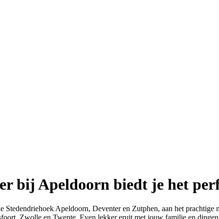
 bij Apeldoorn biedt je het perf
e Stedendriehoek Apeldoorn, Deventer en Zutphen, aan het prachtige me
oort, Zwolle en Twente. Even lekker eruit met jouw familie en dingen