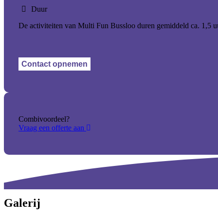
Duur
De activiteiten van Multi Fun Bussloo duren gemiddeld ca. 1,5 u
Contact opnemen
Combivoordeel?
Vraag een offerte aan
Galerij