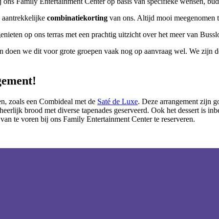
bij ons Family Entertainment Center op basis van
specifieke wensen, budg
n aantrekkelijke
combinatiekorting
van ons. Altijd mooi meegenomen 
agenieten op ons terras met een prachtig uitzicht over het meer van Buss
n doen we dit voor grote groepen vaak nog op aanvraag wel. We zijn de s
gement!
en, zoals een Combideal met de
Saté de Luxe
. Deze arrangement zijn g
eerlijk brood met diverse tapenades geserveerd. Ook het dessert is in
van te voren bij ons Family Entertainment Center te reserveren.