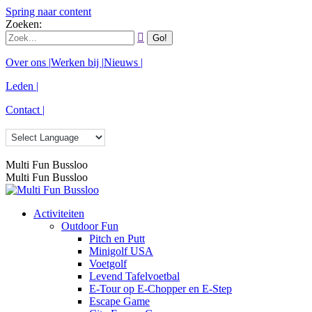
Spring naar content
Zoeken:
Over ons |
Werken bij |
Nieuws |
Leden |
Contact |
Multi Fun Bussloo
Multi Fun Bussloo
Activiteiten
Outdoor Fun
Pitch en Putt
Minigolf USA
Voetgolf
Levend Tafelvoetbal
E-Tour op E-Chopper en E-Step
Escape Game