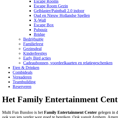
Escape Rooms
Escape Room Gezin
Gelblaster/Paintball 2.0 indoor
Oud en Nieuw Hollandse Spellen
X-Wall
Escape Box
Pubquiz
Bridge
Bedrijfsuitje
Familiefeest
Gezinsdeal
Kinderfeestjes
Early Bird acties
Cadeaubonnen, voordeelkaarten en relatiegeschenken
Eten & Drinken
Combideals
Vergaderen
Teambuilding
Reserveren
Het Family Entertainment Center
Multi Fun Bussloo is het
Family Entertainment Center
gelegen in d
ook van iets verder weg goed te bereiken. Ook vanuit Arnhem, Amersf