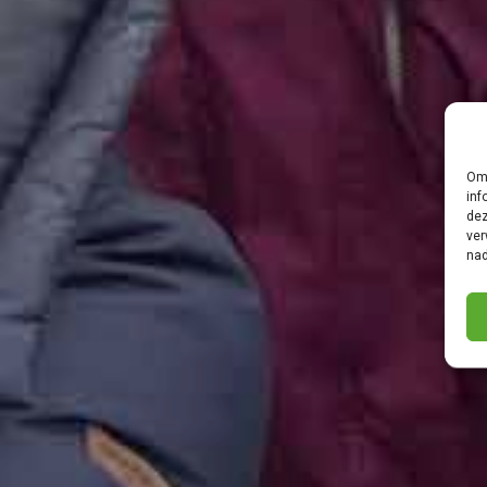
Om 
inf
dez
ver
nad