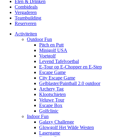
Eten & Drinken
Combideals
Vergaderen
Teambuilding
Reserveren
Activiteiten
Outdoor Fun
Pitch en Putt
Minigolf USA
Voetgolf
Levend Tafelvoetbal
E-Tour op E-Chopper en E-Step
Escape Game
City Escape Game
Gelblaster/Paintball 2.0 outdoor
Archery Tag
Klootschieten
Veluwe Tour
Escape Box
Golfclinic
Indoor Fun
Galaxy Challenge
Glowgolf Het Wilde Westen
Lasergame