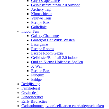
City Escape Game
Gelblaster/Paintball 2.0 outdoor
Archery Tag
Klootschieten
Veluwe Tour
Escape Box
Golfclinic
Indoor Fun
Galaxy Challenge
Glowgolf Het Wilde Westen
Lasergame
Escape Rooms
Escape Room Gezin
Gelblaster/Paintball 2.0 indoor
Oud en Nieuw Hollandse Spellen
X-Wall
Escape Box
Pubquiz
Bridge
Bedrijfsuitje
Familiefeest
Gezinsdeal
Kinderfeestjes
Early Bird acties
Cadeaubonnen, voordeelkaarten en relatiegeschenken