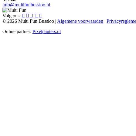
info@multifunbussloo.nl
Volg ons:
© 2026 Multi Fun Bussloo |
Algemene voorwaarden
|
Privacyreglem
Online partner:
Pixelpanters.nl