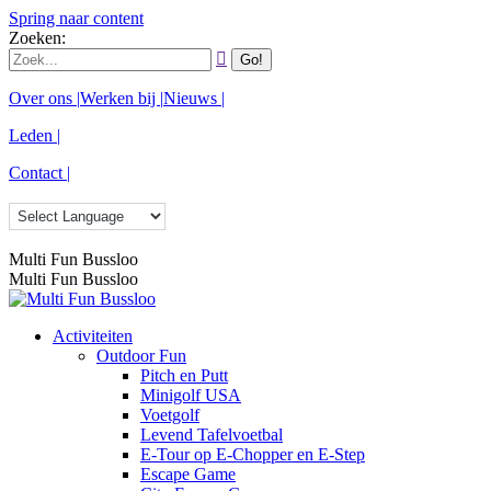
Spring naar content
Zoeken:
Over ons |
Werken bij |
Nieuws |
Leden |
Contact |
Multi Fun Bussloo
Multi Fun Bussloo
Activiteiten
Outdoor Fun
Pitch en Putt
Minigolf USA
Voetgolf
Levend Tafelvoetbal
E-Tour op E-Chopper en E-Step
Escape Game