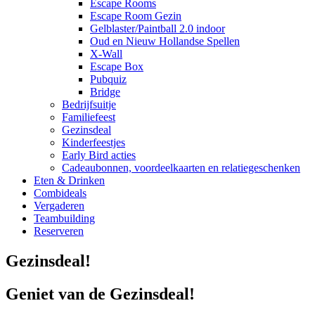
Escape Rooms
Escape Room Gezin
Gelblaster/Paintball 2.0 indoor
Oud en Nieuw Hollandse Spellen
X-Wall
Escape Box
Pubquiz
Bridge
Bedrijfsuitje
Familiefeest
Gezinsdeal
Kinderfeestjes
Early Bird acties
Cadeaubonnen, voordeelkaarten en relatiegeschenken
Eten & Drinken
Combideals
Vergaderen
Teambuilding
Reserveren
Gezinsdeal!
Geniet van de Gezinsdeal!