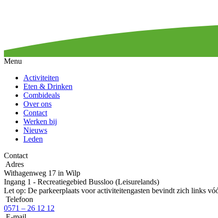
Menu
Activiteiten
Eten & Drinken
Combideals
Over ons
Contact
Werken bij
Nieuws
Leden
Contact
Adres
Withagenweg 17 in Wilp
Ingang 1 - Recreatiegebied Bussloo (Leisurelands)
Let op: De parkeerplaats voor activiteitengasten bevindt zich links v
Telefoon
0571 – 26 12 12
E-mail