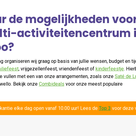
r de mogelijkheden voo
ulti-activiteitencentrum 
oo?
ng
organiseren wij graag op basis van jullie wensen, budget en tijd
iliefeest
, vrijgezellenfeest, vriendenfeest of
kinderfeestje
. Hier
te vullen met een van onze arrangementen, zoals
onze
Saté de L
wello. Bekijk onze
Combideals
voor onze meest populaire
tencentrum in Apeldoorn
kantie elke dag open vanaf 10.00 uur! Lees de
Top 3
voor deze v