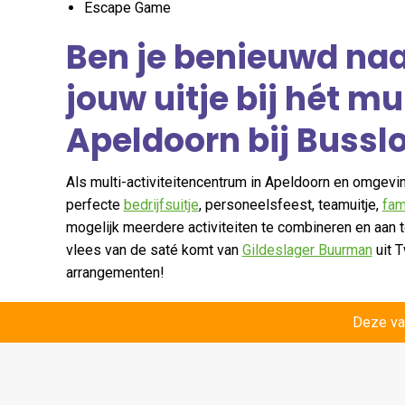
Escape Game
Ben je benieuwd naa
jouw uitje bij hét m
Apeldoorn bij Bussl
Als m
ulti-activiteitencentrum in Apeldoorn en omgevi
perfecte
bedrijfsuitje
, personeelsfeest, teamuitje,
fam
mogelijk meerdere activiteiten te combineren en aan 
vlees van de saté komt van
Gildeslager Buurman
uit T
arrangementen!
Hét multi-activitei
Deze va
Instagram