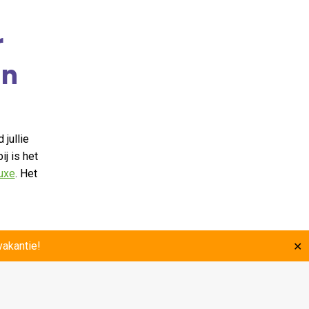
r
in
 jullie
bij is het
uxe
. Het
 op
akantie!
✕