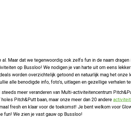
ie al. Maar dat we tegenwoordig ook zelfs fun in de naam dragen 
viteiten op Bussloo! We nodigen je van harte uit om eens lekker
eals worden overzichtelijk getoond en natuurlijk mag het onze l
llie alle benodigde info, foto’s, uitlagen en gezellige verhalen t
jd steeds meer veranderen van Multi-activiteitencentrum Pitch&Put
7 holes Pitch&Putt baan, maar onze meer dan 20 andere
activitei
maal fresh en klaar voor de toekomst! Je bent welkom voor Glo
e fun! We zien je vast gauw op Bussloo!