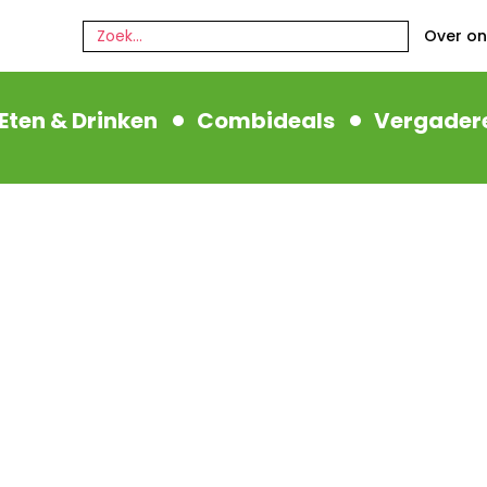
Zoeken:
Over on
Eten & Drinken
Combideals
Vergader
USSLOO: LET’S HA