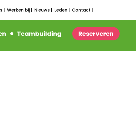
s |
Werken bij |
Nieuws |
Leden |
Contact |
en
Teambuilding
Reserveren
VE SOME FUN!