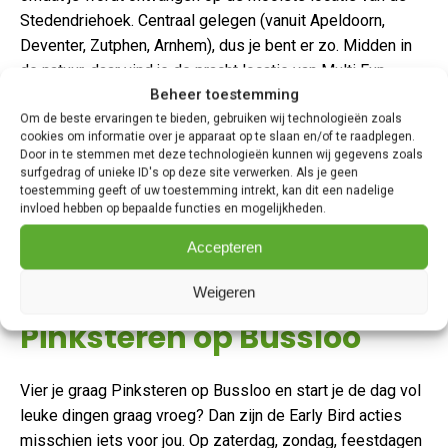
Stedendriehoek. Centraal gelegen (vanuit Apeldoorn,
Deventer, Zutphen, Arnhem), dus je bent er zo. Midden in
de natuur, daar vind je de pracht locatie van Multi Fun
Beheer toestemming
Bussloo. Het overdekte en zo nodig verwarde terras geeft
een geweldig uitzicht over het meer van Bussloo. Dit is
Om de beste ervaringen te bieden, gebruiken wij technologieën zoals
cookies om informatie over je apparaat op te slaan en/of te raadplegen.
misschien wel de meest diverse aanbieder van
indoor en
Door in te stemmen met deze technologieën kunnen wij gegevens zoals
outdoor activiteiten
in de regio! Pitch&Putt, Minigolf,
surfgedrag of unieke ID's op deze site verwerken. Als je geen
toestemming geeft of uw toestemming intrekt, kan dit een nadelige
Voetgolf, Glowgolf, de E-Tour en de X-Wall zijn
invloed hebben op bepaalde functies en mogelijkheden.
fantastische activiteiten om te komen beleven tijdens
Pinksteren op Bussloo.
Accepteren
Early Bird voordeel tijdens
Weigeren
Pinksteren op Bussloo
Vier je graag Pinksteren op Bussloo en start je de dag vol
leuke dingen graag vroeg? Dan zijn de Early Bird acties
misschien iets voor jou. Op zaterdag, zondag, feestdagen