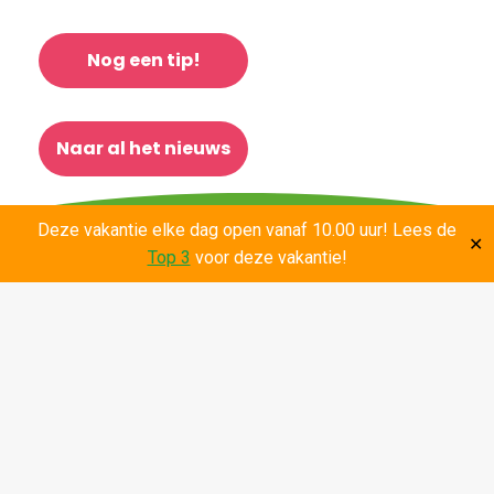
Nog een tip!
Naar al het nieuws
Deze vakantie elke dag open vanaf 10.00 uur! Lees de
✕
Top 3
voor deze vakantie!
Contact opnemen
Menu
Activiteiten
Eten & Drinken
Combideals
Over ons