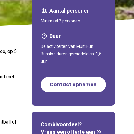
Aantal personen
Minimaal 2 personen
Duur
De activiteiten van Multi Fun
loo, op 5
Bussloo duren gemiddeld ca. 1,5
uur.
and met
Contact opnemen
tball of
Combivoordeel?
Vraag een offerte aan