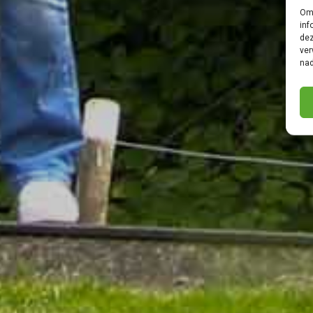
Om 
inf
dez
ver
nad