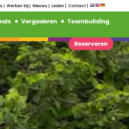
s |
Werken bij |
Nieuws |
Leden |
Contact |
als
Vergaderen
Teambuilding
Reserveren