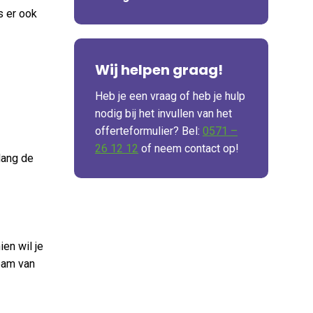
s er ook
Wij helpen graag!
Heb je een vraag of heb je hulp
nodig bij het invullen van het
offerteformulier? Bel:
0571 –
26 12 12
of neem contact op!
nlang de
en wil je
eam van