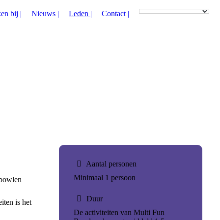
n bij |
Nieuws |
Leden |
Contact |
Aantal personen
Minimaal 1 persoon
s bowlen
Duur
ten is het
De activiteiten van Multi Fun