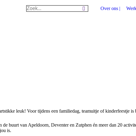
Zoeken:
Over ons |
Werke
tstikke leuk! Voor tijdens een familiedag, teamuitje of kinderfeestje i
n de buurt van Apeldoorn, Deventer en Zutphen én meer dan 20 activitei
ou is.