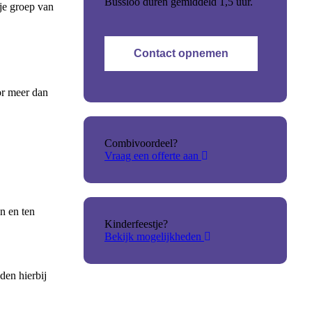
Bussloo duren gemiddeld 1,5 uur.
je groep van
Contact opnemen
oor meer dan
Combivoordeel?
Vraag een offerte aan
en en ten
Kinderfeestje?
Bekijk mogelijkheden
den hierbij