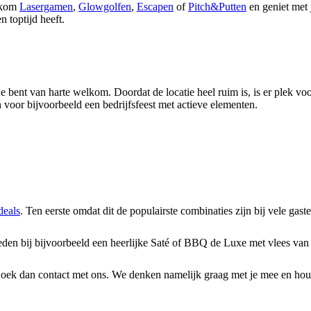
n kom
Lasergamen
,
Glowgolfen
,
Escapen
of
Pitch&Putten
en geniet met 
n toptijd heeft.
je bent van harte welkom. Doordat de locatie heel ruim is, is er plek v
n voor bijvoorbeeld een bedrijfsfeest met actieve elementen.
eals
. Ten eerste omdat dit de populairste combinaties zijn bij vele gast
eden bij bijvoorbeeld een heerlijke Saté of BBQ de Luxe met vlees van
 Zoek dan contact met ons. We denken namelijk graag met je mee en hou