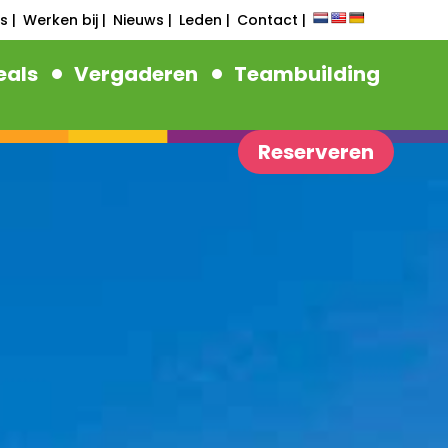
s |
Werken bij |
Nieuws |
Leden |
Contact |
als
Vergaderen
Teambuilding
Reserveren