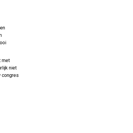
 en
n
ooi
t met
lijk niet
uw congres