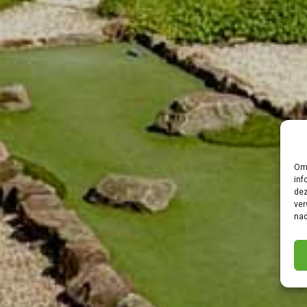
Om 
inf
dez
ver
nad