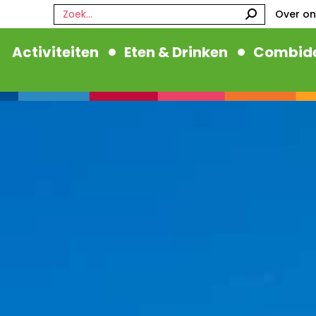
Zoeken:
Over on
Activiteiten
Eten & Drinken
Combide