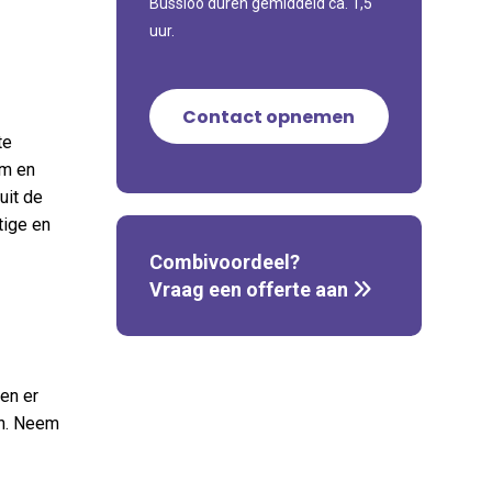
Bussloo duren gemiddeld ca. 1,5
uur.
Contact opnemen
te
em en
uit de
tige en
Combivoordeel?
Vraag een offerte aan
en er
en. Neem