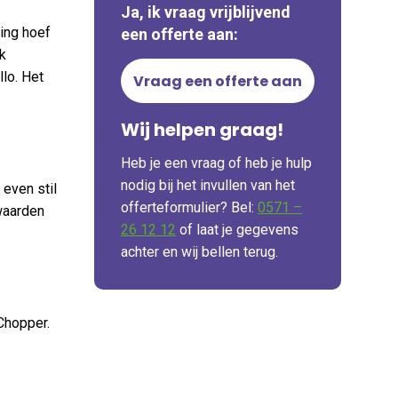
Ja, ik vraag vrijblijvend
ving hoef
een offerte aan:
k
llo. Het
Vraag een offerte aan
Wij helpen graag!
Heb je een vraag of heb je hulp
nodig bij het invullen van het
 even stil
offerteformulier? Bel:
0571 –
waarden
26 12 12
of laat je gegevens
achter en wij bellen terug.
-Chopper.