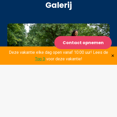
Galerij
Contact opnemen
Deze vakantie elke dag open vanaf 10.00 uur! Lees de
✕
Top 3
voor deze vakantie!