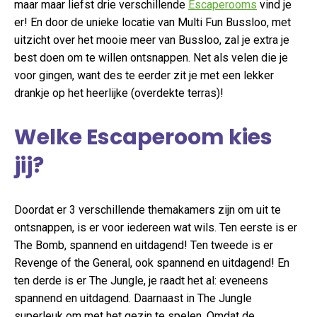
maar maar liefst drie verschillende
Escaperooms
vind je
er! En door de unieke locatie van Multi Fun Bussloo, met
uitzicht over het mooie meer van Bussloo, zal je extra je
best doen om te willen ontsnappen. Net als velen die je
voor gingen, want des te eerder zit je met een lekker
drankje op het heerlijke (overdekte terras)!
Welke Escaperoom kies
jij?
Doordat er 3 verschillende themakamers zijn om uit te
ontsnappen, is er voor iedereen wat wils. Ten eerste is er
The Bomb, spannend en uitdagend! Ten tweede is er
Revenge of the General, ook spannend en uitdagend! En
ten derde is er The Jungle, je raadt het al: eveneens
spannend en uitdagend. Daarnaast in The Jungle
superleuk om met het gezin te spelen. Omdat de