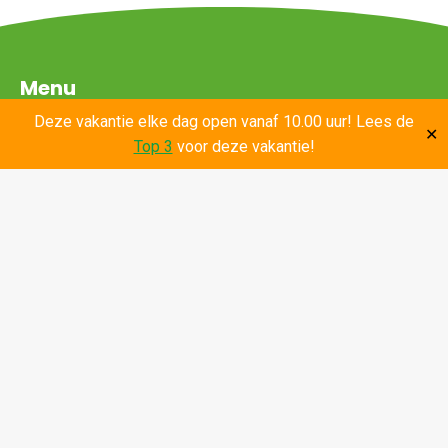
Menu
Deze vakantie elke dag open vanaf 10.00 uur! Lees de
✕
Activiteiten
Top 3
voor deze vakantie!
Eten & Drinken
Combideals
Over ons
Contact
Werken bij
Nieuws
Leden