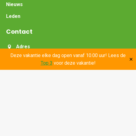
Nieuws
Leden
Contact
Adres
Withagenweg 17 in Wilp
Deze vakantie elke dag open vanaf 10.00 uur! Lees de
Ingang 1 - Recreatiegebied Bussloo (Leisurelands)
✕
Top 3
voor deze vakantie!
Let op: De parkeerplaats voor activiteitengasten
bevindt zich links vóór de slagbomen van
Leisurelands.
Telefoon
0571 – 26 12 12
E-mail
info@multifunbussloo.nl