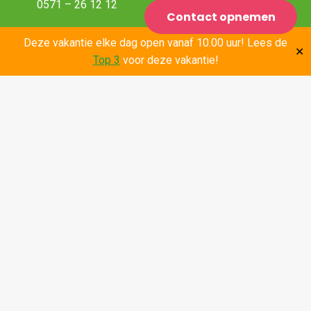
0571 – 26 12 12
Contact opnemen
E-mail
Deze vakantie elke dag open vanaf 10.00 uur! Lees de
info@multifunbussloo.nl
✕
Top 3
voor deze vakantie!
Volg ons: