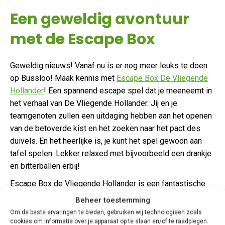
Een geweldig avontuur
met de Escape Box
Geweldig nieuws! Vanaf nu is er nog meer leuks te doen
op Bussloo! Maak kennis met
Escape Box De Vliegende
Hollander
! Een spannend escape spel dat je meeneemt in
het verhaal van De Vliegende Hollander. Jij en je
teamgenoten zullen een uitdaging hebben aan het openen
van de betoverde kist en het zoeken naar het pact des
duivels. En het heerlijke is, je kunt het spel gewoon aan
tafel spelen. Lekker relaxed met bijvoorbeeld een drankje
en bitterballen erbij!
Escape Box de Vliegende Hollander is een fantastische
en uitdagende activiteit welke gespeeld kan worden vanaf
Beheer toestemming
4 tot 7 personen. Zijn jullie met een grotere groep dan 7
Om de beste ervaringen te bieden, gebruiken wij technologieën zoals
personen? Geen probleem want er zijn meerdere Escape
cookies om informatie over je apparaat op te slaan en/of te raadplegen.