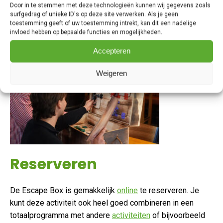
Door in te stemmen met deze technologieën kunnen wij gegevens zoals
Boxen beschikbaar.
surfgedrag of unieke ID's op deze site verwerken. Als je geen
toestemming geeft of uw toestemming intrekt, kan dit een nadelige
Start dit geweldige avontuur samen tijdens jullie volgende
invloed hebben op bepaalde functies en mogelijkheden.
groepsuitje!
Accepteren
Weigeren
Reserveren
De Escape Box is gemakkelijk
online
te reserveren. Je
kunt deze activiteit ook heel goed combineren in een
totaalprogramma met andere
activiteiten
of bijvoorbeeld