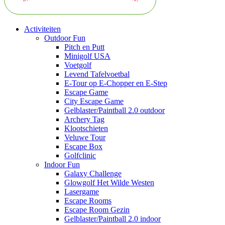
Activiteiten
Outdoor Fun
Pitch en Putt
Minigolf USA
Voetgolf
Levend Tafelvoetbal
E-Tour op E-Chopper en E-Step
Escape Game
City Escape Game
Gelblaster/Paintball 2.0 outdoor
Archery Tag
Klootschieten
Veluwe Tour
Escape Box
Golfclinic
Indoor Fun
Galaxy Challenge
Glowgolf Het Wilde Westen
Lasergame
Escape Rooms
Escape Room Gezin
Gelblaster/Paintball 2.0 indoor