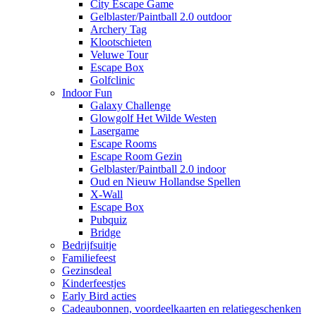
City Escape Game
Gelblaster/Paintball 2.0 outdoor
Archery Tag
Klootschieten
Veluwe Tour
Escape Box
Golfclinic
Indoor Fun
Galaxy Challenge
Glowgolf Het Wilde Westen
Lasergame
Escape Rooms
Escape Room Gezin
Gelblaster/Paintball 2.0 indoor
Oud en Nieuw Hollandse Spellen
X-Wall
Escape Box
Pubquiz
Bridge
Bedrijfsuitje
Familiefeest
Gezinsdeal
Kinderfeestjes
Early Bird acties
Cadeaubonnen, voordeelkaarten en relatiegeschenken