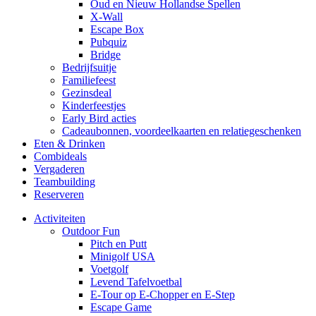
Oud en Nieuw Hollandse Spellen
X-Wall
Escape Box
Pubquiz
Bridge
Bedrijfsuitje
Familiefeest
Gezinsdeal
Kinderfeestjes
Early Bird acties
Cadeaubonnen, voordeelkaarten en relatiegeschenken
Eten & Drinken
Combideals
Vergaderen
Teambuilding
Reserveren
Activiteiten
Outdoor Fun
Pitch en Putt
Minigolf USA
Voetgolf
Levend Tafelvoetbal
E-Tour op E-Chopper en E-Step
Escape Game