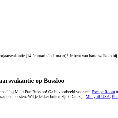
voorjaarsvakantie (14 februari t/m 1 maart)? Je bent van harte welkom 
rjaarsvakantie op Bussloo
llemaal bij Multi Fun Bussloo! Ga bijvoorbeeld voor een
Escape Room
m
zel en beesten. Wil je lekker buiten zijn? Dan zijn
Minigolf USA
,
Pit