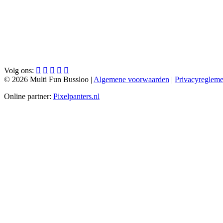
Volg ons:
© 2026 Multi Fun Bussloo |
Algemene voorwaarden
|
Privacyreglem
Online partner:
Pixelpanters.nl