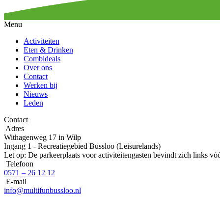
Menu
Activiteiten
Eten & Drinken
Combideals
Over ons
Contact
Werken bij
Nieuws
Leden
Contact
Adres
Withagenweg 17 in Wilp
Ingang 1 - Recreatiegebied Bussloo (Leisurelands)
Let op: De parkeerplaats voor activiteitengasten bevindt zich links v
Telefoon
0571 – 26 12 12
E-mail
info@multifunbussloo.nl